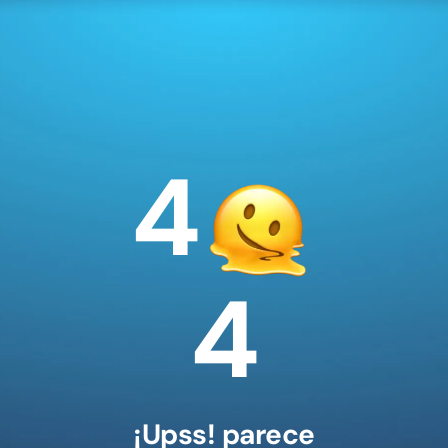
4
4
¡Upss! parece